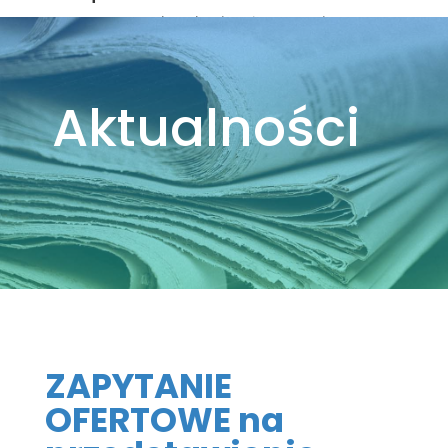
utworzone przez
leszekm
|
maj 14, 2024
|
Bez
kategorii
,
Ogłoszenia
,
Przetarg
Aktualności
ZAPYTANIE
OFERTOWE na