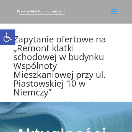
Otwórz pasek narzędzi
Zapytanie ofertowe na
„Remont klatki
schodowej w budynku
Wspólnoty
Mieszkaniowej przy ul.
Piastowskiej 10 w
Niemczy”
utworzone przez
leszekm
|
sie 9, 2024
|
Bez
kategorii
,
Ogłoszenia
,
Przetarg