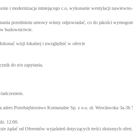
ie i modernizacja istniejącego c.o, wykonanie wentylacji nawiewno-
ykonania przedmiotu umowy winny odpowiadać, co do jakości wymogo
 w budownictwie.
okonać wizji lokalnej i uwzględnić w ofercie
cznik do n/n zapytania,
wiadczeniem.
na adres Przedsiębiorstwo Komunalne Sp. z o.o.
ul. Wrocławska 3a-3b 
dz. 12:00.
może żądać od Oferentów wyjaśnień
dotyczących treści złożonych ofert.