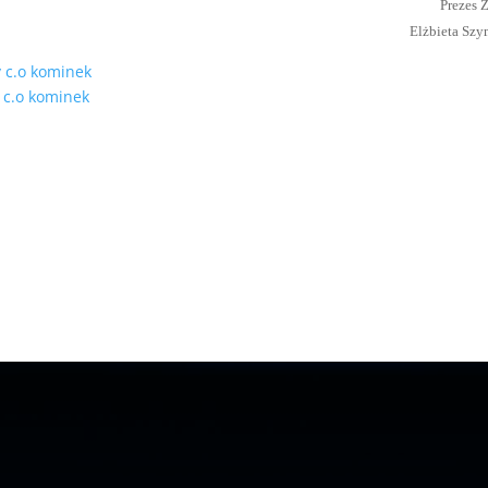
Prezes 
Elżbieta Sz
 c.o kominek
 c.o kominek