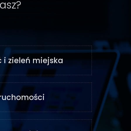
kasz?
 i zieleń miejska
ruchomości