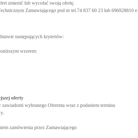
fert
zmienić lub wycofać swoją ofertę.
Technicznym Zamawiającego pod nr tel.
74 837 60 23 lub 696928810 e-
stawie następujących kryteriów:
 poniższym wzorem:
szej oferty
cy zawiadomi wybranego Oferenta wraz z podaniem terminu
y.
eleniem zamówienia przez Zamawiającego