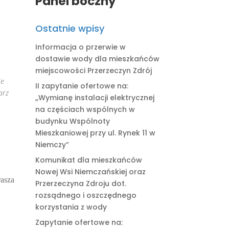
Panel boczny
Ostatnie wpisy
Informacja o przerwie w
dostawie wody dla mieszkańców
miejscowości Przerzeczyn Zdrój
le
II zapytanie ofertowe na:
arz
,,Wymianę instalacji elektrycznej
na częściach wspólnych w
budynku Wspólnoty
Mieszkaniowej przy ul. Rynek 11 w
Niemczy”
Komunikat dla mieszkańców
Nowej Wsi Niemczańskiej oraz
rasza
Przerzeczyna Zdroju dot.
rozsądnego i oszczędnego
korzystania z wody
Zapytanie ofertowe na: