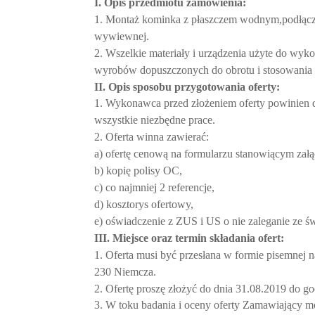
I. Opis przedmiotu zamówienia:
1. Montaż kominka z płaszczem wodnym,podłączen
wywiewnej.
2. Wszelkie materiały i urządzenia użyte do w
wyrobów dopuszczonych do obrotu i stosowania
II. Opis sposobu przygotowania oferty:
1. Wykonawca przed złożeniem oferty powinien d
wszystkie niezbędne prace.
2. Oferta winna zawierać:
a) ofertę cenową na formularzu stanowiącym załą
b) kopię polisy OC,
c) co najmniej 2 referencje,
d) kosztorys ofertowy,
e) oświadczenie z ZUS i US o nie zaleganie ze ś
III. Miejsce oraz termin składania ofert:
1. Oferta musi być przesłana w formie pisemnej 
230 Niemcza.
2. Ofertę proszę złożyć do dnia 31.08.2019 do go
3. W toku badania i oceny oferty Zamawiający 