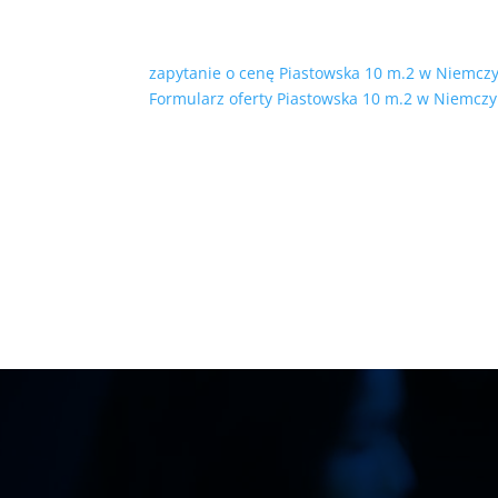
zapytanie o cenę Piastowska 10 m.2 w Niemczy
Formularz oferty Piastowska 10 m.2 w Niemczy