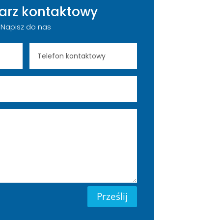
arz kontaktowy
Napisz do nas
Prześlij