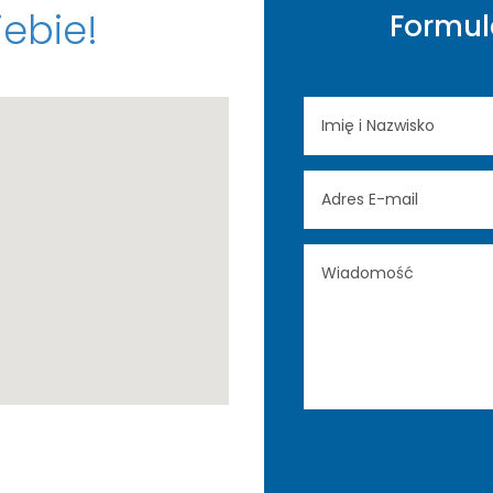
iebie!
Formul