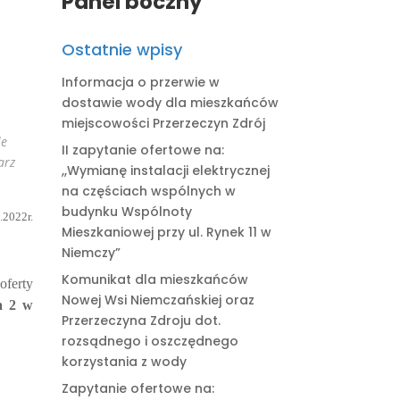
Panel boczny
Ostatnie wpisy
Informacja o przerwie w
dostawie wody dla mieszkańców
miejscowości Przerzeczyn Zdrój
le
II zapytanie ofertowe na:
arz
,,Wymianę instalacji elektrycznej
na częściach wspólnych w
budynku Wspólnoty
.2022r.
Mieszkaniowej przy ul. Rynek 11 w
Niemczy”
Komunikat dla mieszkańców
oferty
Nowej Wsi Niemczańskiej oraz
a 2 w
Przerzeczyna Zdroju dot.
rozsądnego i oszczędnego
korzystania z wody
Zapytanie ofertowe na: