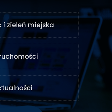
 i zieleń miejska
ruchomości
ktualności