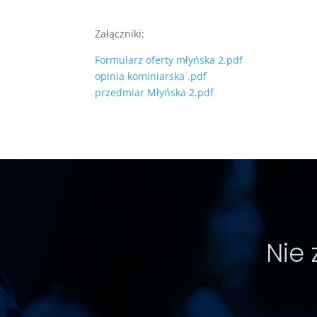
Załączniki:
Formularz oferty młyńska 2.pdf
opinia kominiarska .pdf
przedmiar Młyńska 2.pdf
Nie 