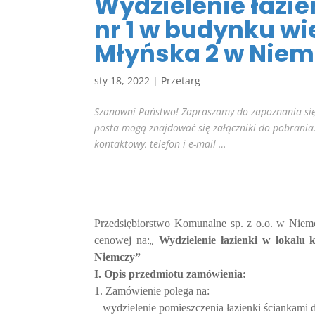
Wydzielenie łazi
nr 1 w budynku wi
Młyńska 2 w Niem
sty 18, 2022
|
Przetarg
Szanowni Państwo! Zapraszamy do zapoznania się
posta mogą znajdować się załączniki do pobrania
kontaktowy, telefon i e-mail …
Przedsiębiorstwo Komunalne sp. z o.o. w Niemc
„
cenowej na:
Wydzielenie łazienki w lokal
Niemczy”
I. Opis przedmiotu zamówienia:
1. Zamówienie polega na:
– wydzielenie pomieszczenia łazienki ściankami