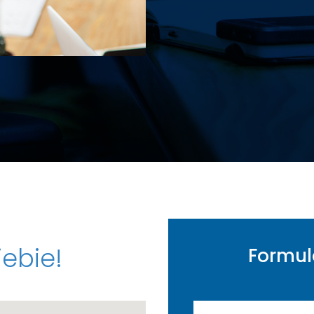
iebie!
Formul