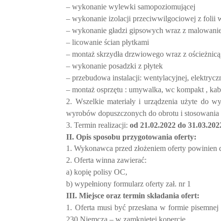
– wykonanie wylewki samopoziomującej
– wykonanie izolacji przeciwwilgociowej z folii 
– wykonanie gładzi gipsowych wraz z malowan
– licowanie ścian płytkami
– montaż skrzydła drzwiowego wraz z ościeżnicą
– wykonanie posadzki z płytek
– przebudowa instalacji: wentylacyjnej, elektryc
– montaż osprzętu : umywalka, wc kompakt , kabi
2. Wszelkie materiały i urządzenia użyte do
wyrobów dopuszczonych do obrotu i stosowania
3. Termin realizacji:
od 21.02.2022 do 31.03.202
II. Opis sposobu przygotowania oferty:
1. Wykonawca przed złożeniem oferty powinien do
2. Oferta winna zawierać:
a) kopię polisy OC,
b) wypełniony formularz oferty zał. nr 1
III. Miejsce oraz termin składania ofert:
1. Oferta musi być przesłana w formie pisemnej
230 Niemcza – w zamkniętej kopercie.