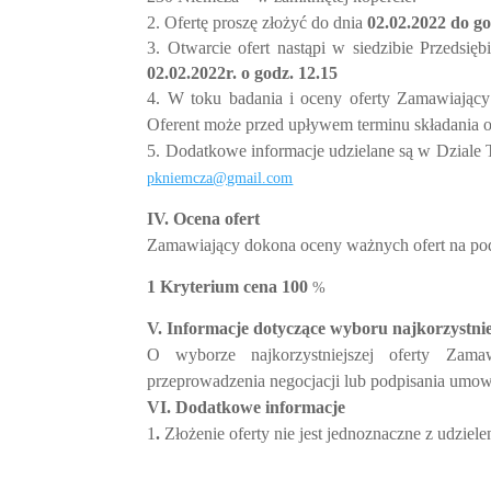
2. Ofertę proszę złożyć do dnia
02.02.2022 do go
3. Otwarcie ofert nastąpi w siedzibie Przeds
02.02.2022r. o godz. 12.15
4. W toku badania i oceny oferty Zamawiają
Oferent może przed upływem terminu składania o
5. Dodatkowe informacje udzielane są w Dziale
pkniemcza@gmail.com
IV. Ocena ofert
Zamawiający dokona oceny ważnych ofert na pod
1 Kryterium cena 100
%
V. Informacje dotyczące wyboru najkorzystniej
O wyborze najkorzystniejszej oferty Zam
przeprowadzenia negocjacji lub podpisania umow
VI. Dodatkowe informacje
1
.
Złożenie oferty nie jest jednoznaczne z udzi