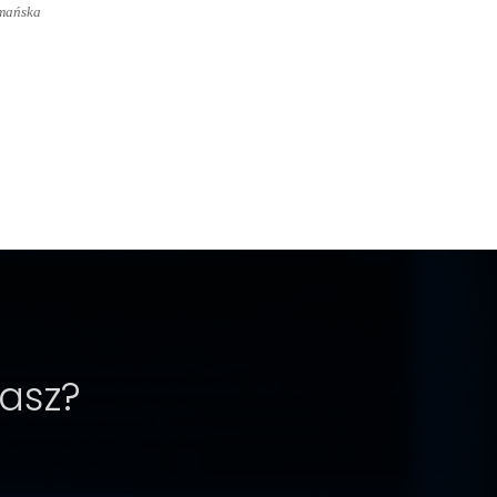
ymańska
kasz?