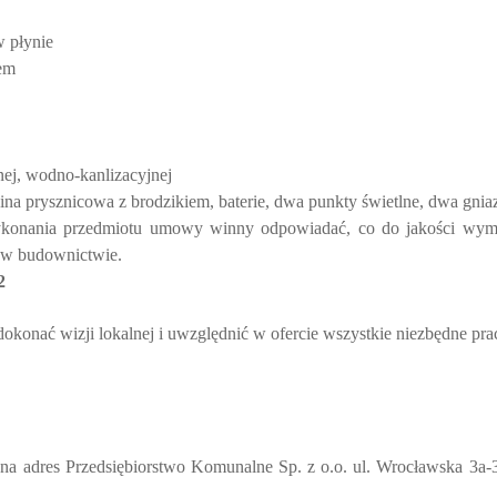
w płynie
iem
znej, wodno-kanlizacyjnej
na prysznicowa z brodzikiem, baterie, dwa punkty świetlne, dwa gnia
 wykonania przedmiotu umowy winny odpowiadać, co do jakości w
 w budownictwie.
2
konać wizji lokalnej i uwzględnić w ofercie wszystkie niezbędne pra
 na adres Przedsiębiorstwo Komunalne Sp. z o.o.
ul. Wrocławska 3a-