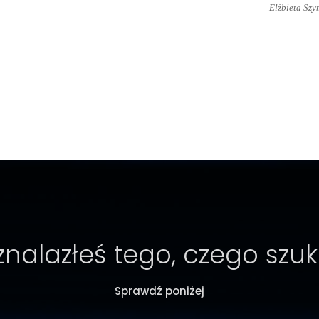
Elżbieta Sz
znalazłeś tego, czego szu
Sprawdź poniżej