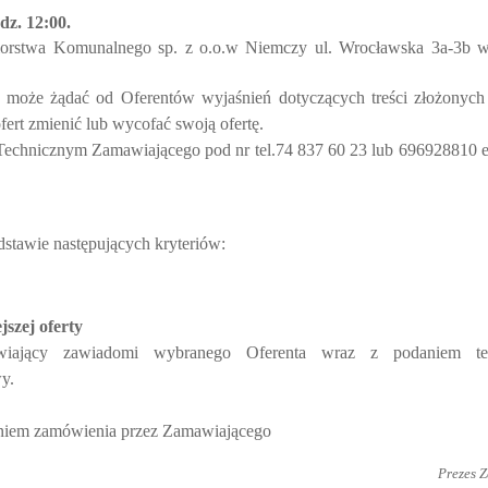
dz. 12:00.
iębiorstwa Komunalnego sp. z o.o.w Niemczy ul. Wrocławska 3a-3b 
cy może żądać od Oferentów wyjaśnień
dotyczących treści złożonych 
fert
zmienić lub wycofać swoją ofertę.
 Technicznym Zamawiającego pod nr tel.
74 837 60 23 lub 696928810 e
stawie następujących kryteriów:
szej oferty
awiający zawiadomi wybranego Oferenta wraz z podaniem te
y.
eleniem zamówienia przez Zamawiającego
Prezes 