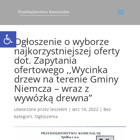
Otwórz pasek narzędzi
Ogłoszenie o wyborze
najkorzystniejszej oferty
dot. Zapytania
ofertowego ,,Wycinka
drzew na terenie Gminy
Niemcza – wraz z
wywózką drewna”
utworzone przez
leszekm
|
wrz 14, 2022
|
Bez
kategorii
,
Ogłoszenia