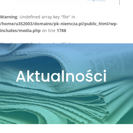
Warning
: Undefined array key "file" in
/home/u352003/domains/pk-niemcza.pl/public_html/wp-
includes/media.php
on line
1788
Warning
: Undefined array key "file" in
/home/u352003/domains/pk-niemcza.pl/public_html/wp-
includes/media.php
on line
1788
Aktualności