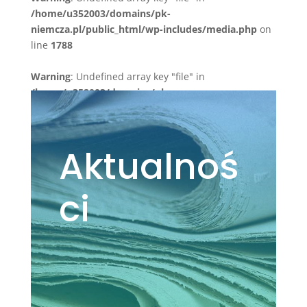
/home/u352003/domains/pk-
niemcza.pl/public_html/wp-includes/media.php
on
line
1788
Warning
: Undefined array key "file" in
/home/u352003/domains/pk-
niemcza.pl/public_html/wp-includes/media.php
on
line
1788
Aktualnoś
ci