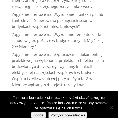
Niemczańskiej oraz Przerzeczyna Zdroju dot.
rozsądnego i oszczędnego korzystania z wody
Zapytanie ofertowe na: „Wykonanie montażu plomb
kontrolnych (reperów) na pęknięciach ścian w
budynkach wspólnot mieszkaniowych”
Zapytanie ofertowe na: „Wykonanie remontu klatki
schodowej po pożarze w budynku przy ul. Młyńskiej
2 w Niemczy ”
Zapytanie ofertowe na: „Opracowanie dokumentacji
projektowej na wykonanie projektu architektoniczno-
budowlanego dotyczącego wymiany instalacji
elektrycznej na częściach wspólnych w budynku
Wspólnoty Mieszkaniowej przy ul. Rynek 18 w
Niemczy wpisanym do rejestru zabytków ”
Komunikat dla mieszkańców Nowej Wsi
Ta strona korzysta z ciasteczek aby świadczyć usługi na
Niemczańskiej oraz Przerzeczyna – Zdroju dotyczący
najwyższym poziomie. Dalsze korzystanie ze strony oznacza,
racjonalnego korzystania z wody
że zgadzasz się na ich użycie.
Zgoda
Polityka prywatności