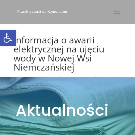
Otwórz pasek narzędzi
Informacja o awarii
elektrycznej na ujęciu
wody w Nowej Wsi
Niemczańskiej
utworzone przez
leszekm
|
lut 26, 2025
|
Bez
kategorii
,
Ogłoszenia
,
Utrudnienia
Aktualności