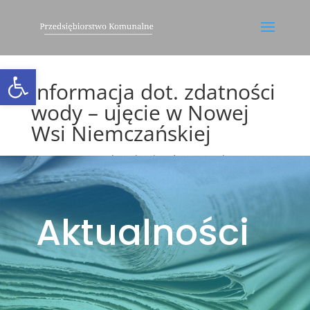
Otwórz pasek narzędzi
Informacja dot. zdatności
wody – ujęcie w Nowej
Wsi Niemczańskiej
utworzone przez
leszekm
|
paź 23, 2024
|
Bez
kategorii
,
Ogłoszenia
,
Utrudnienia
Aktualności